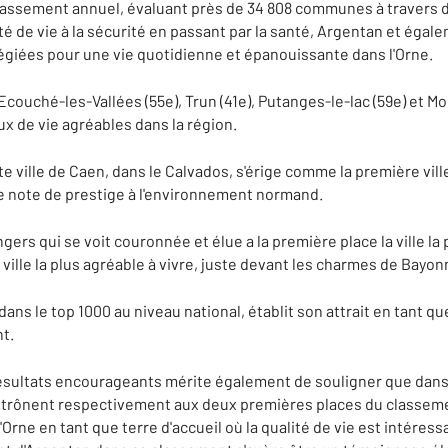
lassement annuel, évaluant près de 34 808 communes à travers 
alité de vie à la sécurité en passant par la santé, Argentan et é
légiées pour une vie quotidienne et épanouissante dans l'Orne.
Ecouché-les-Vallées (55e), Trun (41e), Putanges-le-lac (59e) et Mo
ux de vie agréables dans la région.
te ville de Caen, dans le Calvados, s'érige comme la première ville
une note de prestige à l'environnement normand.
Angers qui se voit couronnée et élue a la première place la ville l
a ville la plus agréable à vivre, juste devant les charmes de Bayonn
ans le top 1000 au niveau national, établit son attrait en tant qu
nt.
résultats encourageants mérite également de souligner que dans
 trônent respectivement aux deux premières places du classemen
'Orne en tant que terre d'accueil où la qualité de vie est intéres