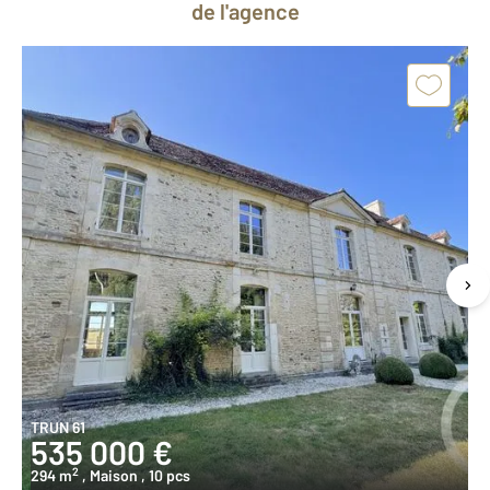
de l'agence
TRUN 61
535 000 €
2
294 m
, Maison
, 10 pcs