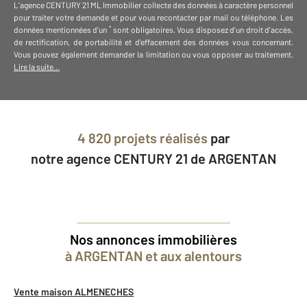
L'agence
CENTURY 21 ML Immobilier
collecte des données à caractère personnel
pour traiter votre demande et pour vous recontacter par mail ou téléphone
.
Les
*
données mentionnées d'un
sont obligatoires. Vous disposez d'un droit d'accès,
de rectification, de portabilité et d'effacement des données vous concernant.
Vous pouvez également demander la limitation ou vous opposer au traitement.
Lire la suite...
4 820 projets réalisés
par
notre agence CENTURY 21 de ARGENTAN
Nos annonces immobilières
à ARGENTAN et aux alentours
Vente maison ALMENECHES