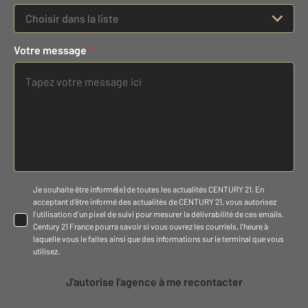
Choisir dans la liste
Votre message
*
Je souhaite être informé(e) de toutes les actualités CENTURY 21. En
acceptant d'être informé des actualités de CENTURY 21, vous autorisez
l'utilisation d'un pixel de suivi pour mesurer la délivrabilité de ces emails.
Century 21 France pourra savoir si vous ouvrez les courriels, l'heure à
laquelle vous le faites ainsi que des informations sur le terminal que vous
utilisez.
J'autorise l'agence à me recontacter