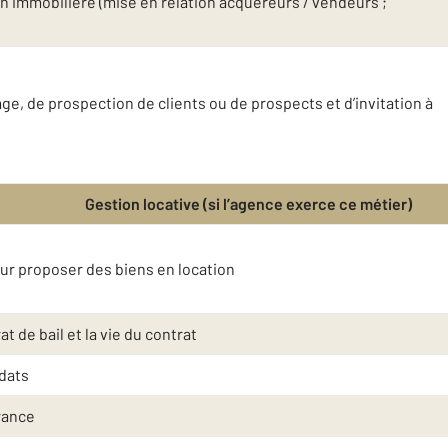
n immobilière (mise en relation acquéreurs / vendeurs ;
e, de prospection de clients ou de prospects et d’invitation à
Gestion locative (si l’agence exerce ce métier)
eur proposer des biens en location
t de bail et la vie du contrat
idats
rance