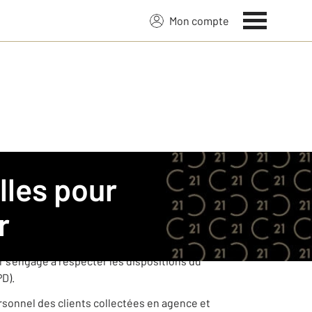
Mon compte
TURY 21.
r
ées à caractère personnel de ses clients
s’engage à respecter les dispositions du
PD).
ersonnel des clients collectées en agence et