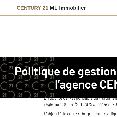
CENTURY 21
ML Immobilier
Immobilier
Politique de gestion des données personnelles
Politique de gestion des données personnelles pour
CENTURY 21 ML Immobilier est une agen
l’agence
CEN
Cette agence, juridiquement et financi
dans le cadre de ses activités.
En qualité de Responsable du traitemen
règlement (UE) n°2016/679 du 27 avril 20
L’objectif de cette rubrique est d’expli