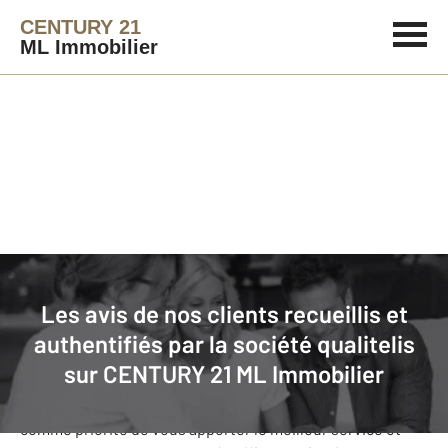
CENTURY 21
ML Immobilier
Agence immobilière
Avis de nos clients
Les avis de nos clients recueillis et
CENTURY 21 ML Immobilier
: nos
authentifiés par la société qualitelis
clients donnent leurs avis
sur
CENTURY 21 ML Immobilier
Notre agence CENTURY 21 ML Immobilier s’est fixée
comme priorité de vous apporter le meilleur service et