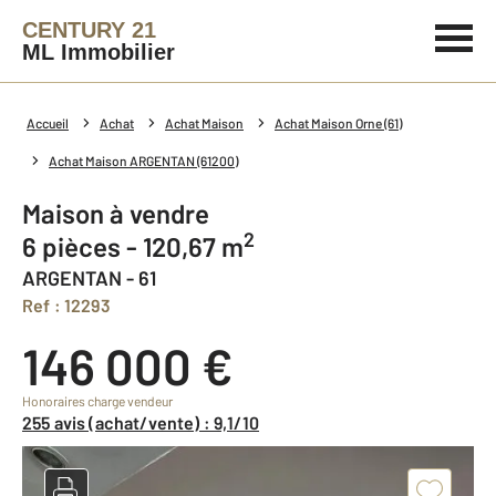
CENTURY 21
ML Immobilier
Accueil
Achat
Achat Maison
Achat Maison Orne (61)
Achat Maison ARGENTAN (61200)
Maison à vendre
2
6 pièces - 120,67 m
ARGENTAN - 61
Ref : 12293
146 000 €
Honoraires charge vendeur
255 avis (achat/vente) : 9,1/10