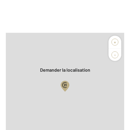
Afficher sur la carte :
+
Agence
Biens vendus
-
Demander la localisation
Vue globale
2
Surface totale : 120,7 m
2
Surface habitable : 120,7 m
Nombre de pièces : 6
[Voir le détail]