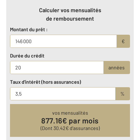
Calculer vos mensualités
de remboursement
Montant du prêt :
€
Durée du crédit
années
Taux d'intérêt (hors assurances)
%
vos mensualités
877.16
€ par mois
(Dont
30.42
€ d’assurances)