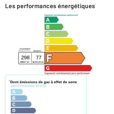
Les performances énergétiques
logement extrêmement performant
consommation
(énergie primaire)
émissions
298
77
2
2
kWh/m
.an
kg CO
/m
.an
2
logement extrêmement peu performant
Dont émissions de gaz à effet de serre
*
peu d'émissions de CO2