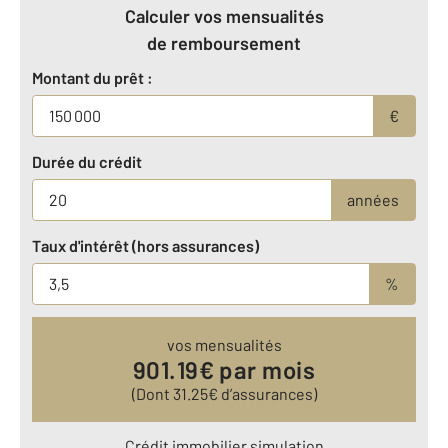
Calculer vos mensualités
de remboursement
Montant du prêt :
€
Durée du crédit
années
Taux d'intérêt (hors assurances)
%
vos mensualités
901.19
€ par mois
(Dont
31.25
€ d’assurances)
Crédit immobilier simulation