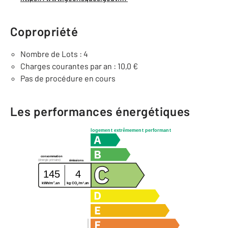
Copropriété
Nombre de Lots : 4
Charges courantes par an : 10,0 €
Pas de procédure en cours
Les performances énergétiques
logement extrêmement performant
consommation
(énergie primaire)
émissions
145
4
2
2
kg CO
/m
.an
kWh/m
.an
2