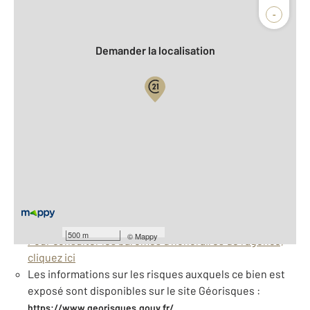
Agence
Biens vendus
-
Demander la localisation
Vue globale
2
Surface totale : 284,3 m
À savoir
Taxe foncière : 4898 €
Barèmes d'honoraires de l'agence
500 m
©
Mappy
Pour consulter les barèmes d'honoraires de l'agence,
cliquez ici
Les informations sur les risques auxquels ce bien est
exposé sont disponibles sur le site Géorisques :
https://www.georisques.gouv.fr/