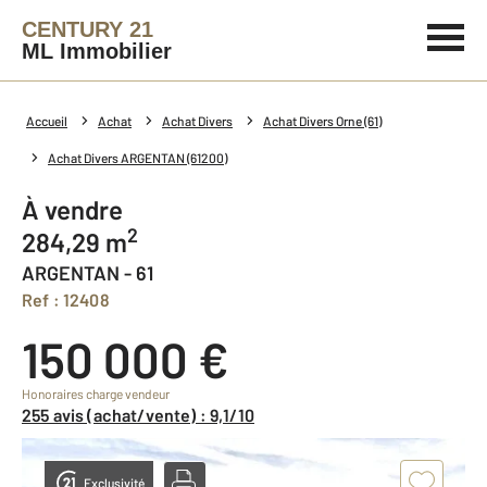
CENTURY 21
ML Immobilier
Accueil
Achat
Achat Divers
Achat Divers Orne (61)
Achat Divers ARGENTAN (61200)
à vendre
2
284,29 m
ARGENTAN - 61
Ref : 12408
150 000 €
Honoraires charge vendeur
255 avis (achat/vente) : 9,1/10
Exclusivité