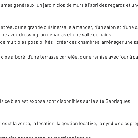
lumes généreux, un jardin clos de murs à l'abri des regards et u
rée, d'une grande cuisine/salle à manger, d'un salon et d'une sa
ne avec dressing, un débarras et une salle de bains.
e multiples possibilités : créer des chambres, aménager une salle
n clos arboré, d'une terrasse carrelée, d'une remise avec four à 
s ce bien est exposé sont disponibles sur le site Géorisques :
st la vente, la location, la gestion locative, le syndic de coprop
otre site agence dans les mentions légales