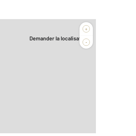
+
Demander la localisation
-
2
m