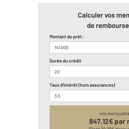
Calculer vos men
de rembours
Montant du prêt :
Durée du crédit
Taux d'intérêt (hors assurances)
vos mensualit
847.12
€ par 
(Dont
29.38
€ d’assu