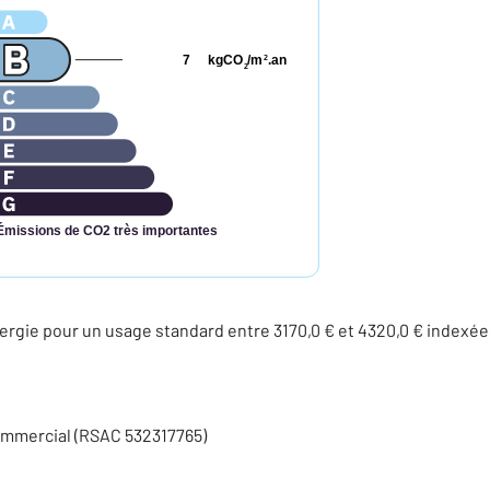
7
kgCO
/m
.an
2
2
Émissions de CO2 très importantes
rgie pour un usage standard entre 3170,0 € et 4320,0 € index
ommercial (RSAC 532317765)