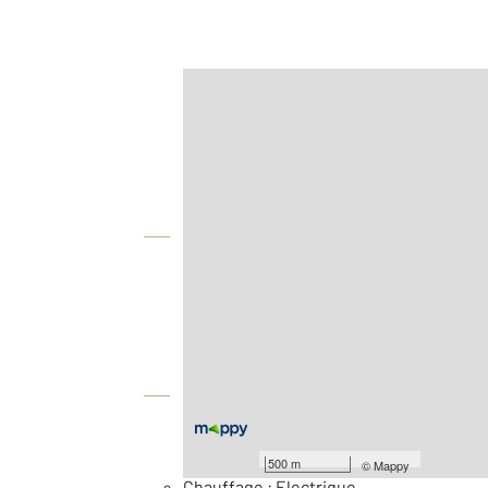
Afficher sur la carte :
Agence
Vue globale
2
Surface totale : 187,5 m
Nombre de pièces : 5
[Voir le détail]
Équipements
Général
500 m
©
Mappy
Chauffage : Electrique