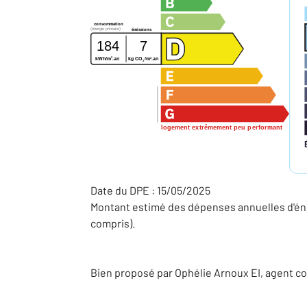
consommation
(énergie primaire)
émissions
184
7
2
2
kWh/m
.an
kg CO
/m
.an
2
logement extrêmement peu performant
Date du DPE : 15/05/2025
Montant estimé des dépenses annuelles d'éne
compris).
Bien proposé par
Ophélie
Arnoux
EI
, agent c