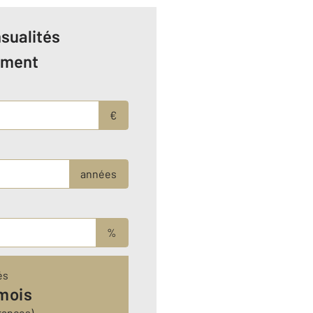
sualités
ement
€
années
%
és
mois
rances)