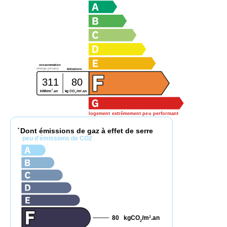
consommation
(énergie primaire)
émissions
311
80
2
2
kWh/m
.an
kg CO
/m
.an
2
logement extrêmement peu performant
Dont émissions de gaz à effet de serre
*
peu d'émissions de CO2
80
kgCO
/m
.an
2
2