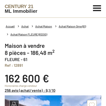
CENTURY 21
ML Immobilier
Accueil
Achat
Achat Maison
Achat Maison Orne (61)
Achat Maison FLEURE (61200)
Maison à vendre
2
8 pièces - 186,48 m
FLEURE - 61
Ref : 12891
162 600 €
Honoraires charge vendeur
256 avis (achat/vente) : 9,1/10