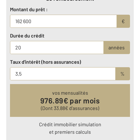
Montant du prêt :
€
Durée du crédit
années
Taux d'intérêt (hors assurances)
%
vos mensualités
976.89
€ par mois
(Dont
33.88
€ d’assurances)
Crédit immobilier simulation
et premiers calculs