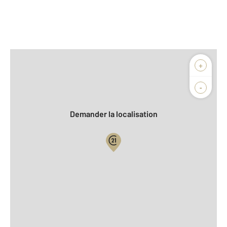
Afficher sur la carte :
+
Agence
Biens vendus
-
Demander la localisation
Vue globale
2
Surface totale : 186 m
2
Surface habitable : 186,5 m
Nombre de pièces : 8
[Voir le détail]