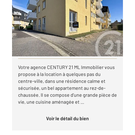
ARGENTAN 61
2
86 m
, 4 pièces
Ref : 12913
Appartement F4 à louer
610 €
par mois charges comprises
Visiter le site dédié
Votre agence CENTURY 21 ML Immobilier vous
propose à la location à quelques pas du
centre-ville, dans une résidence calme et
sécurisée, un bel appartement au rez-de-
chaussée. Il se compose d'une grande pièce de
vie, une cuisine aménagée et ...
Voir le détail du bien