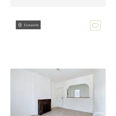
Exclusivité
ARGENTAN 61
2
36 m
, 2 pièces
Ref : 12973
Appartement F2 à louer
400 €
par mois charges comprises