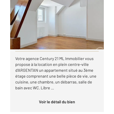
ARGENTAN 61
2
66 m
, 2 pièces
Ref : 13074
Appartement F2 à louer
510 €
par mois charges comprises
Visiter le site dédié
Votre agence Century 21 ML Immobilier vous
propose à la location en plein centre-ville
d'ARGENTAN un appartement situé au 3ème
étage comprenant une belle pièce de vie, une
cuisine, une chambre, un débarras, salle de
bain avec WC. Libre ...
Voir le détail du bien