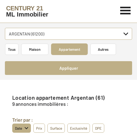
CENTURY 21
ML Immobilier
ARGENTAN (61200)
Tous
Maison
Appartement
Autres
Appliquer
Location appartement Argentan (61)
9 annonces immobilières :
Trier par :
Date
Prix
Surface
Exclusivité
DPE