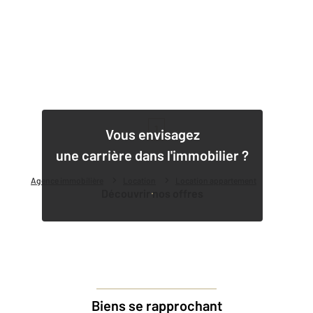
1
Vous envisagez
une carrière dans l'immobilier ?
Agence immobilière
Location
Location appartement
Découvrir nos offres
Biens se rapprochant