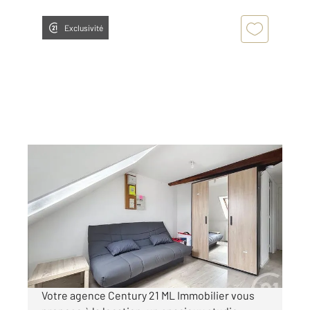
Exclusivité
ARGENTAN 61
2
21 m
, 1 pièce
Ref : 13088
Appartement Studio à louer
368 €
par mois charges comprises
Votre agence Century 21 ML Immobilier vous