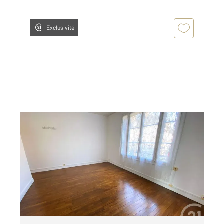
Exclusivité
ARGENTAN 61
2
23 m
, 1 pièce
Ref : 13090
Appartement Studio à louer
355 €
par mois charges comprises
Visiter le site dédié