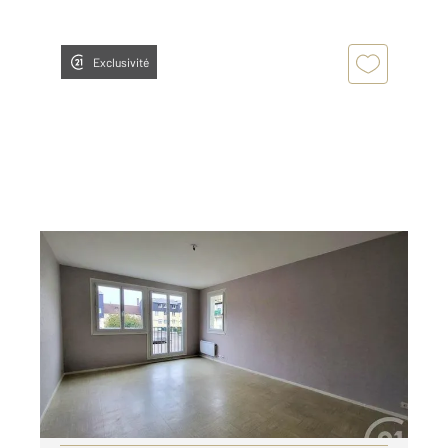
Exclusivité
ARGENTAN 61
2
64,43 m
, 3 pièces
Ref : 13058
Appartement F3 à louer
510 €
par mois charges comprises
Visiter le site dédié