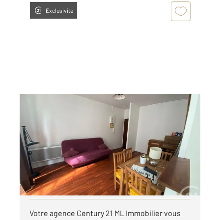
Exclusivité
ARGENTAN 61
2
23 m
, 1 pièce
Ref : 12695
Appartement Studio à louer
350 €
par mois charges comprises
Visiter le site dédié
Votre agence Century 21 ML Immobilier vous