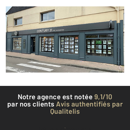
CENTURY 21 ML Immobilier
16 rue du Point du Jour
ARGENTAN - 61200
Envoyer un message
Téléphoner à l'agence
Notre agence est notée
9,1/10
par nos clients
Avis authentifiés par
Qualitelis
Voir tous les avis clients