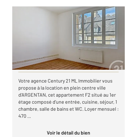
ARGENTAN 61
2
47,75 m
, 2 pièces
Ref : 13019
Appartement F2 à louer
510 €
par mois charges comprises
Visiter le site dédié
Votre agence Century 21 ML Immobilier vous
propose à la location en plein centre ville
d'ARGENTAN, cet appartement F2 situé au 1er
étage composé d'une entrée, cuisine, séjour, 1
chambre, salle de bains et WC. Loyer mensuel :
470 ...
Voir le détail du bien