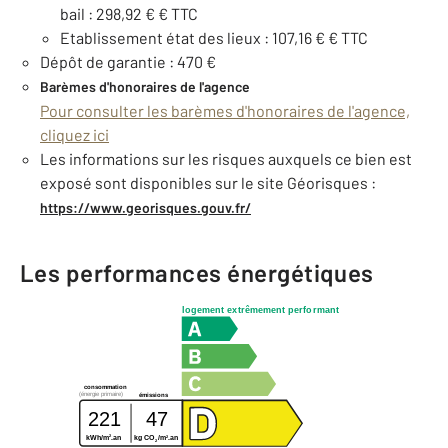
bail : 298,92 € € TTC
Etablissement état des lieux : 107,16 € € TTC
Dépôt de garantie : 470 €
Barèmes d'honoraires de l'agence
Pour consulter les barèmes d'honoraires de l'agence,
cliquez ici
Les informations sur les risques auxquels ce bien est
exposé sont disponibles sur le site Géorisques :
https://www.georisques.gouv.fr/
Les performances énergétiques
logement extrêmement performant
consommation
(énergie primaire)
émissions
221
47
2
2
kWh/m
.an
kg CO
/m
.an
2