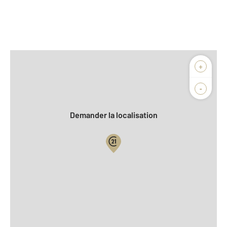
Afficher sur la carte :
+
Agence
-
Demander la localisation
Vue globale
2
Surface totale : 59 m
2
Surface habitable : 66 m
Type d'appartement : F2
ème
Étage : 3
Nombre de pièces : 2
[Voir le détail]