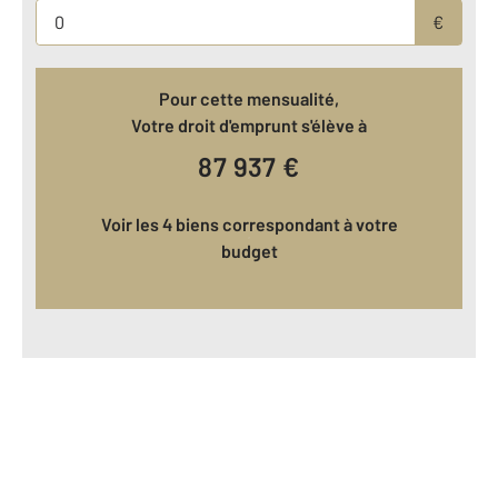
€
Pour cette mensualité,
Votre droit d'emprunt s'élève à
87 937
€
Voir les 4 biens correspondant à votre
budget