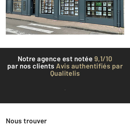
Envoyer un message
Téléphoner à l'agence
Notre agence est notée
9,1/10
par nos clients
Avis authentifiés par
Qualitelis
Voir tous les avis clients
Nous trouver