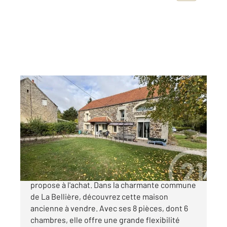
BOISCHAMPRE 61
2
194,35 m
, 8 pièces
Ref : 12778
Maison à vendre
227 700 €
Votre agence CENTURY 21 ML Immobilier vous
propose à l'achat. Dans la charmante commune
de La Bellière, découvrez cette maison
ancienne à vendre. Avec ses 8 pièces, dont 6
chambres, elle offre une grande flexibilité