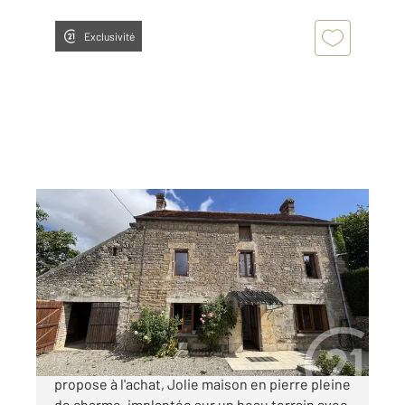
Exclusivité
BOISCHAMPRE 61
2
89,50 m
, 5 pièces
Ref : 13089
Maison à vendre
120 000 €
Votre agence CENTURY 21 ML Immobilier vous
propose à l'achat, Jolie maison en pierre pleine
de charme, implantée sur un beau terrain avec