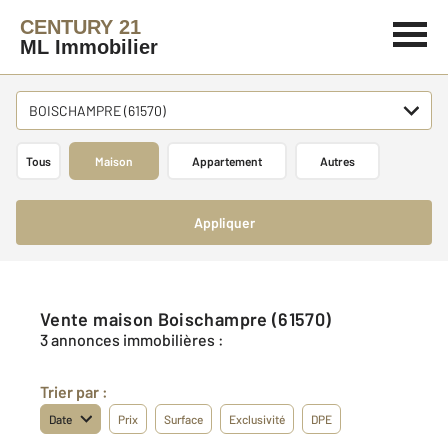
CENTURY 21
ML Immobilier
BOISCHAMPRE (61570)
Tous
Maison
Appartement
Autres
Appliquer
Vente maison Boischampre (61570)
3 annonces immobilières :
Trier par :
Date
Prix
Surface
Exclusivité
DPE