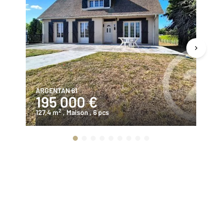
ARGENTAN 61
GO
195 000 €
2
2
127,4 m
, Maison
, 6 pcs
12