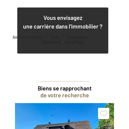
1
Vous envisagez
une carrière dans l'immobilier ?
Agence immobilière
Vente
Vente maison
Découvrir nos offres
Biens se rapprochant
de votre recherche