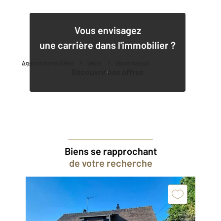
1
Vous envisagez
une carrière dans l'immobilier ?
Agence immobilière
Vente
Vente maison
Découvrir nos offres
Biens se rapprochant
de votre recherche