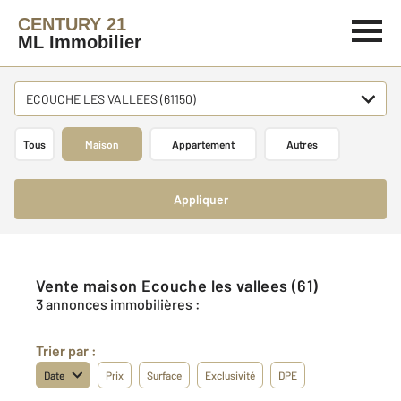
CENTURY 21
ML Immobilier
ECOUCHE LES VALLEES (61150)
Tous
Maison
Appartement
Autres
Appliquer
Vente maison Ecouche les vallees (61)
3 annonces immobilières :
Trier par :
Date
Prix
Surface
Exclusivité
DPE