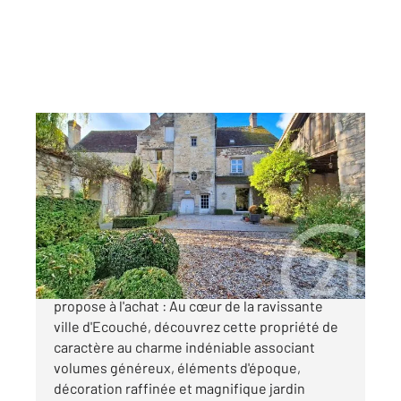
ECOUCHE LES VALLEES 61
2
271 m
, 10 pièces
Ref : 12813
Maison à vendre
445 000 €
Votre agence CENTURY 21 ML Immobilier vous
propose à l'achat : Au cœur de la ravissante
ville d'Ecouché, découvrez cette propriété de
caractère au charme indéniable associant
volumes généreux, éléments d'époque,
décoration raffinée et magnifique jardin