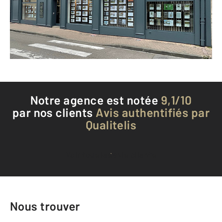
Envoyer un message
Téléphoner à l'agence
Notre agence est notée
9,1/10
par nos clients
Avis authentifiés par
Qualitelis
Voir tous les avis clients
Nous trouver