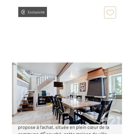
Exclusivité
ECOUCHE LES VALLEES 61
2
117,80 m
, 5 pièces
Ref : 13131
Maison à vendre
135 500 €
Votre agence CENTURY 21 ML Immobilier vous
propose à l'achat, située en plein cœur de la
commune d'Écouché, cette maison de ville