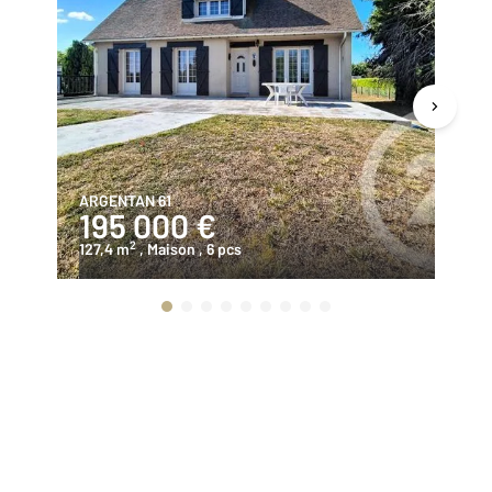
ARGENTAN 61
AR
195 000 €
1
2
127,4 m
, Maison
, 6 pcs
54