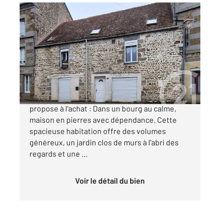
LOUGE SUR MAIRE 61
2
187,55 m
, 5 pièces
Ref : 12505
Maison à vendre
141 000 €
Votre agence CENTURY 21 ML Immobilier vous
propose à l'achat : Dans un bourg au calme,
maison en pierres avec dépendance. Cette
spacieuse habitation offre des volumes
généreux, un jardin clos de murs à l'abri des
regards et une ...
Voir le détail du bien