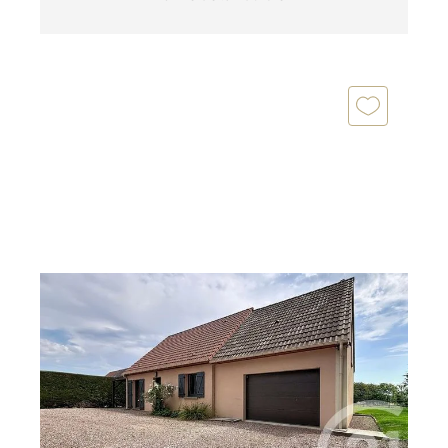
MONTS SUR ORNE 61
2
108,40 m
, 7 pièces
Ref : 13062
Maison à vendre
207 600 €