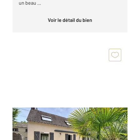
un beau ...
Voir le détail du bien
ARGENTAN 61
2
80 m
, 4 pièces
Ref : 13024
Maison à vendre