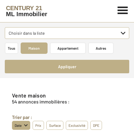
CENTURY 21
ML Immobilier
Choisir dans la liste
Tous
Maison
Appartement
Autres
Appliquer
Vente maison
54 annonces immobilières :
Trier par :
Date
Prix
Surface
Exclusivité
DPE