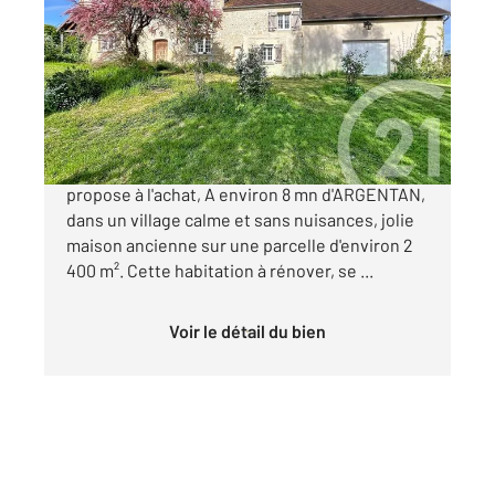
2
112 m
, 4 pièces
Ref : 12883
Maison à vendre
145 000 €
Votre agence CENTURY 21 ML Immobilier vous
propose à l'achat, A environ 8 mn d'ARGENTAN,
dans un village calme et sans nuisances, jolie
maison ancienne sur une parcelle d'environ 2
400 m². Cette habitation à rénover, se ...
Voir le détail du bien