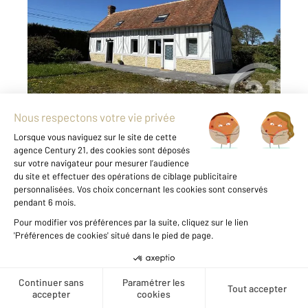
Ref : 13075
Maison à vendre
124 700 €
Votre agence CENTURY 21 ML Immobilier vous
propose à l'achat, maison à colombages de
93m² située à GouffernenAuge, à quelques
minutes du bourg où vous trouverez
commerces et services. La pièce de vie de
38m² ouvre sur un jardin ...
Voir le détail du bien
Créer une alerte