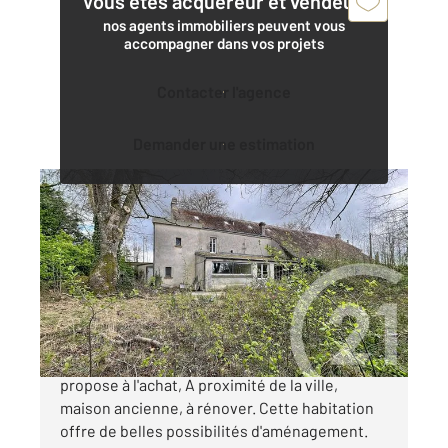
Vous êtes acquéreur et vendeur,
nos agents immobiliers peuvent vous
accompagner dans vos projets
Contacter l'agence
Demander une estimation
ARGENTAN 61
2
116 m
, 4 pièces
Ref : 12952
Maison à vendre
84 800 €
Votre agence CENTURY 21 ML Immobilier vous
propose à l'achat, A proximité de la ville,
maison ancienne, à rénover. Cette habitation
offre de belles possibilités d'aménagement.