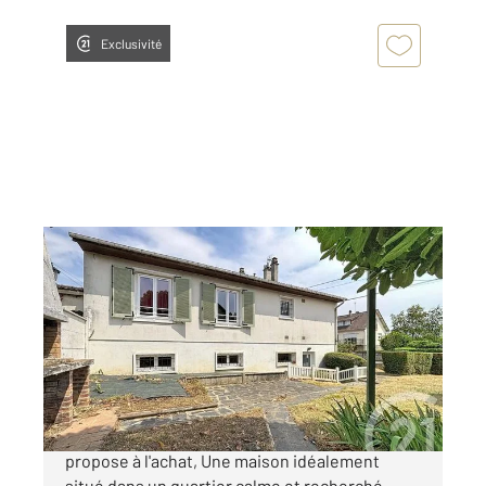
Exclusivité
ARGENTAN 61
2
130,65 m
, 5 pièces
Ref : 13061
Maison à vendre
162 680 €
Votre agence CENTURY 21 ML Immobilier vous
propose à l'achat, Une maison idéalement
situé dans un quartier calme et recherché