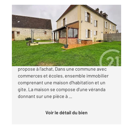
ALMENECHES 61
2
133,31 m
, 7 pièces
Ref : 12757
Maison à vendre
206 000 €
Votre agence CENTURY 21 ML Immobilier vous
propose à l'achat, Dans une commune avec
commerces et écoles, ensemble immobilier
comprenant une maison d'habitation et un
gite. La maison se compose d'une véranda
donnant sur une pièce à ...
Voir le détail du bien