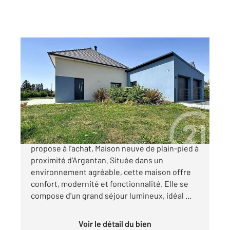
ARGENTAN 61
2
120,93 m
, 4 pièces
Ref : 12903
Maison à vendre
260 300 €
Votre agence CENTURY 21 ML Immobilier vous
propose à l'achat, Maison neuve de plain-pied à
proximité d'Argentan. Située dans un
environnement agréable, cette maison offre
confort, modernité et fonctionnalité. Elle se
compose d'un grand séjour lumineux, idéal ...
Voir le détail du bien