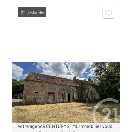
Exclusivité
VIEUX PONT 61
2
90 m
, 2 pièces
Ref : 12669
Maison à vendre
29 000 €
Visiter le site dédié
Votre agence CENTURY 21 ML Immobilier vous