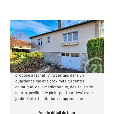
ARGENTAN 61
2
66 m
, 4 pièces
Ref : 12795
Maison à vendre
111 900 €
Votre agence CENTURY 21 ML Immobilier vous
propose à l'achat : A Argentan, dans un
quartier calme et à proximité du centre
aquatique, de la médiathèque, des salles de
sports, pavillon de plain-pied surélevé avec
jardin. Cette habitation comprend une ...
Voir le détail du bien