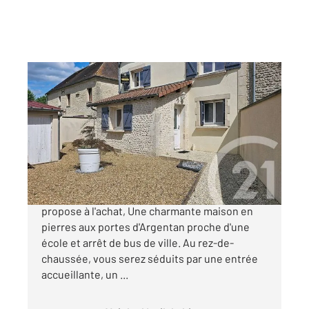
ARGENTAN 61
2
93,60 m
, 8 pièces
Ref : 12756
Maison à vendre
190 000 €
Votre agence CENTURY 21 ML Immobilier vous
propose à l'achat, Une charmante maison en
pierres aux portes d'Argentan proche d'une
école et arrêt de bus de ville. Au rez-de-
chaussée, vous serez séduits par une entrée
accueillante, un ...