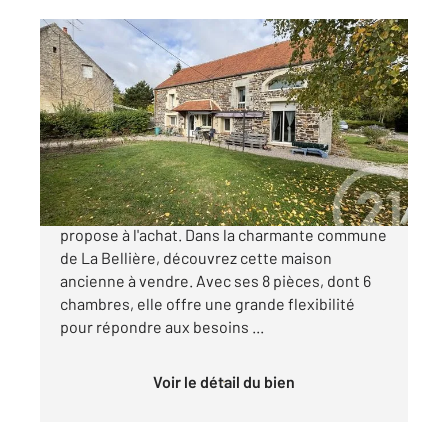
BOISCHAMPRE 61
2
194,35 m
, 8 pièces
Ref : 12778
Maison à vendre
227 700 €
Votre agence CENTURY 21 ML Immobilier vous
propose à l'achat. Dans la charmante commune
de La Bellière, découvrez cette maison
ancienne à vendre. Avec ses 8 pièces, dont 6
chambres, elle offre une grande flexibilité
pour répondre aux besoins ...
Voir le détail du bien