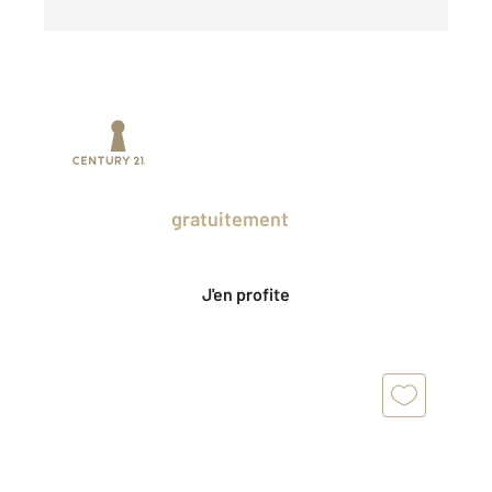
Prenez un temps d'avance sur le marché
en profitant
gratuitement
des Ventes
Privées CENTURY 21.
J'en profite